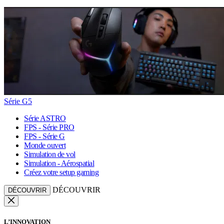
Série G5
Série ASTRO
FPS - Série PRO
FPS - Série G
Monde ouvert
Simulation de vol
Simulation - Aérospatial
Créez votre setup gaming
DÉCOUVRIR
DÉCOUVRIR
L’INNOVATION