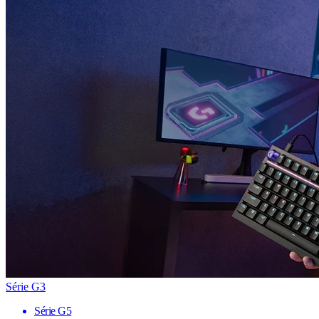
Série G3
Série G5