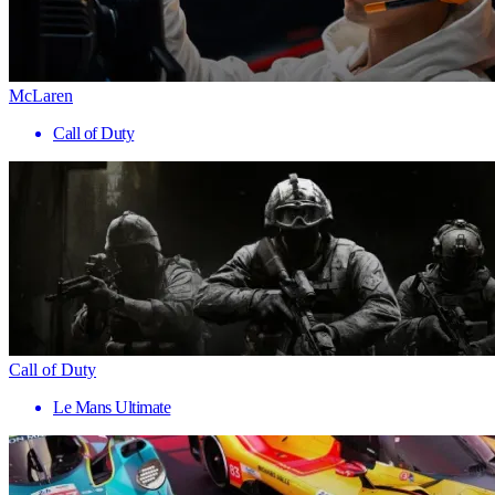
McLaren
Call of Duty
Call of Duty
Le Mans Ultimate