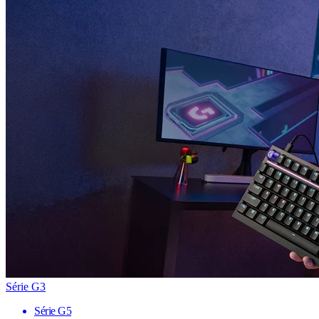
Série G3
Série G5