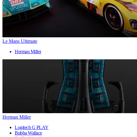
Le Mans Ultimate
Herman Miller
Herman Miller
Logitech G PLAY
Bubba Wallace