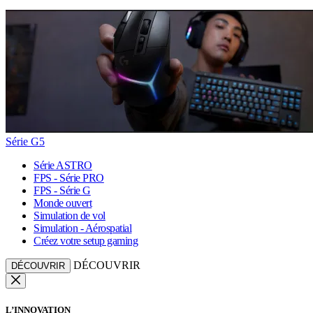
Série G5
Série ASTRO
FPS - Série PRO
FPS - Série G
Monde ouvert
Simulation de vol
Simulation - Aérospatial
Créez votre setup gaming
DÉCOUVRIR
DÉCOUVRIR
L’INNOVATION