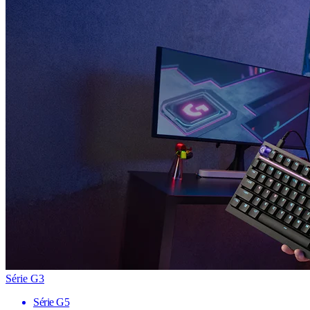
Série G3
Série G5