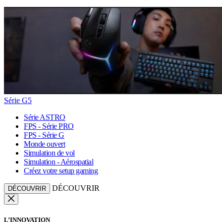
Série G5
Série ASTRO
FPS - Série PRO
FPS - Série G
Monde ouvert
Simulation de vol
Simulation - Aérospatial
Créez votre setup gaming
DÉCOUVRIR
DÉCOUVRIR
L’INNOVATION