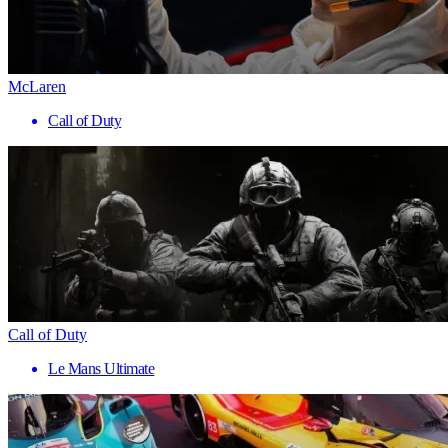
McLaren
Call of Duty
Call of Duty
Le Mans Ultimate