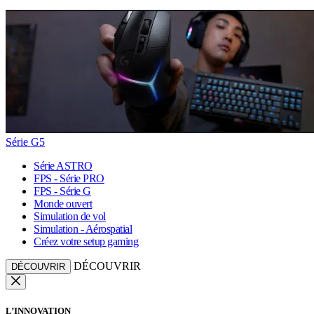
Série G5
Série ASTRO
FPS - Série PRO
FPS - Série G
Monde ouvert
Simulation de vol
Simulation - Aérospatial
Créez votre setup gaming
DÉCOUVRIR
DÉCOUVRIR
L’INNOVATION