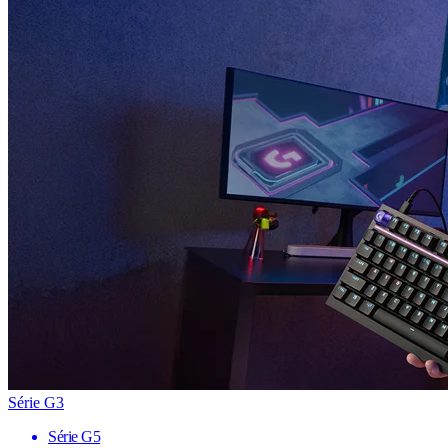
Série G3
Série G5