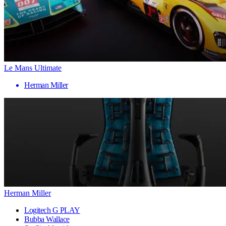
Le Mans Ultimate
Herman Miller
Herman Miller
Logitech G PLAY
Bubba Wallace