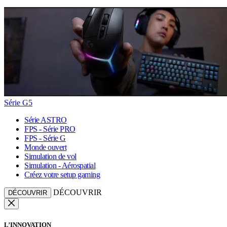
Série G5
Série ASTRO
FPS - Série PRO
FPS - Série G
Monde ouvert
Simulation de vol
Simulation - Aérospatial
Créez votre setup gaming
DÉCOUVRIR
DÉCOUVRIR
L’INNOVATION