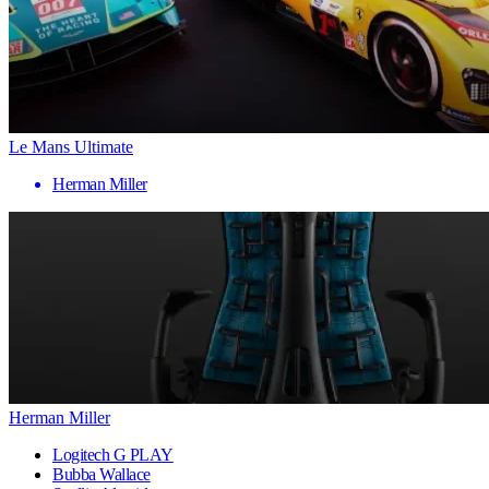
Le Mans Ultimate
Herman Miller
Herman Miller
Logitech G PLAY
Bubba Wallace