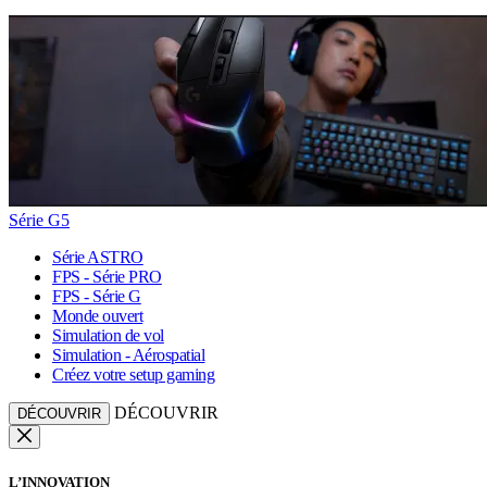
Série G5
Série ASTRO
FPS - Série PRO
FPS - Série G
Monde ouvert
Simulation de vol
Simulation - Aérospatial
Créez votre setup gaming
DÉCOUVRIR
DÉCOUVRIR
L’INNOVATION