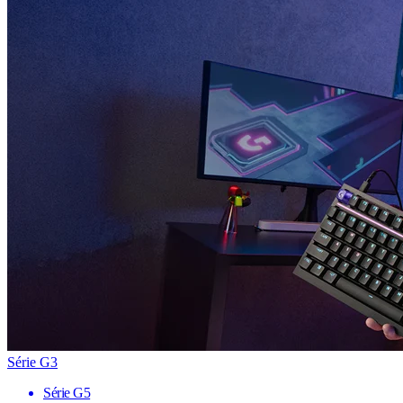
Série G3
Série G5