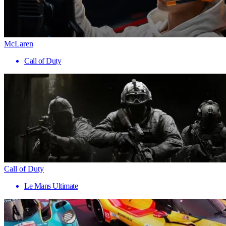
McLaren
Call of Duty
Call of Duty
Le Mans Ultimate