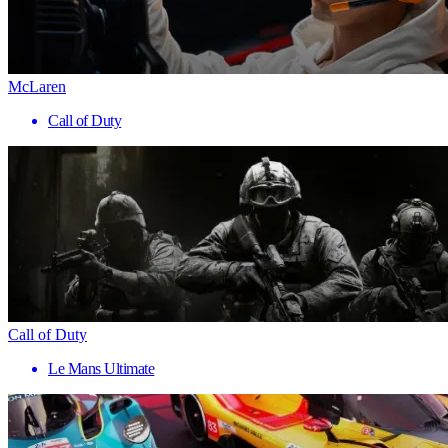
McLaren
Call of Duty
Call of Duty
Le Mans Ultimate