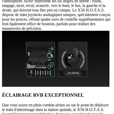
l'atmosphère. 6DoF représente les six degrés de liberté : roulis,
tangage, lacet, recul, avancée, vers le haut, le bas, la gauche et la
droite, qui doivent tous être pris en compte. Le X56 H.O.T.A.S.
dispose de mini joysticks analogiques uniques, spécialement conçus
pour les pouces, offrant quatre axes de contrôle supplémentaires qui
font également office de boutons, parfaits pour réaliser des
manœuvres de précision.
ÉCLAIRAGE RVB EXCEPTIONNEL
Que vous soyez en plein combat aérien ou sur le point de déployer
le train d'atterrissage dans la station spatiale, le X56 H.O.T.A.S.