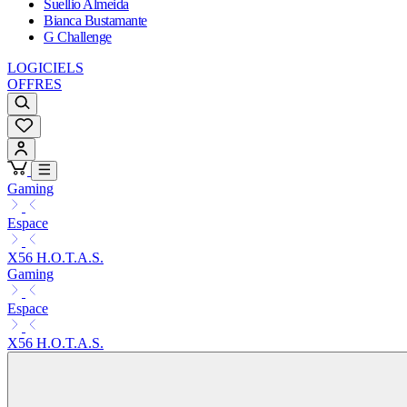
Suellio Almeida
Bianca Bustamante
G Challenge
LOGICIELS
OFFRES
Gaming
Espace
X56 H.O.T.A.S.
Gaming
Espace
X56 H.O.T.A.S.