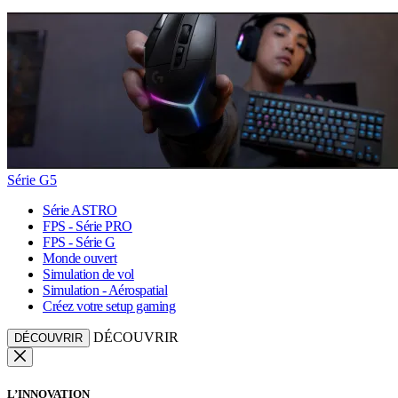
Série G5
Série ASTRO
FPS - Série PRO
FPS - Série G
Monde ouvert
Simulation de vol
Simulation - Aérospatial
Créez votre setup gaming
DÉCOUVRIR
DÉCOUVRIR
L’INNOVATION