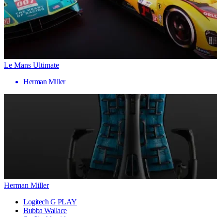
Le Mans Ultimate
Herman Miller
Herman Miller
Logitech G PLAY
Bubba Wallace