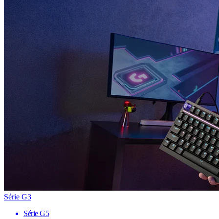
Série G3
Série G5