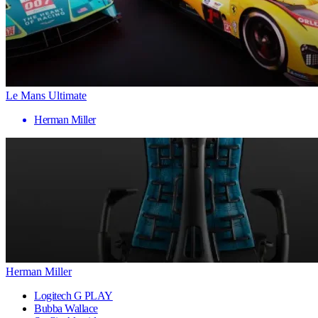
Le Mans Ultimate
Herman Miller
Herman Miller
Logitech G PLAY
Bubba Wallace