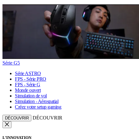
Série G5
Série ASTRO
FPS - Série PRO
FPS - Série G
Monde ouvert
Simulation de vol
Simulation - Aérospatial
Créez votre setup gaming
DÉCOUVRIR
DÉCOUVRIR
L’INNOVATION