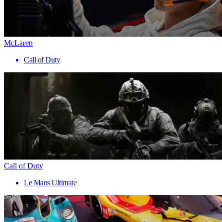
McLaren
Call of Duty
Call of Duty
Le Mans Ultimate