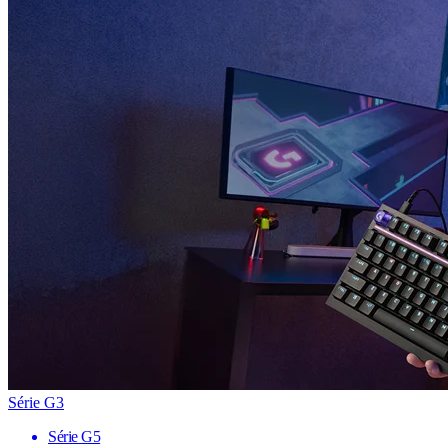
Série G3
Série G5