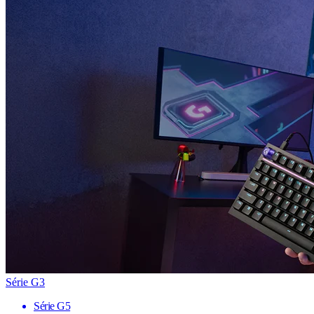
Série G3
Série G5