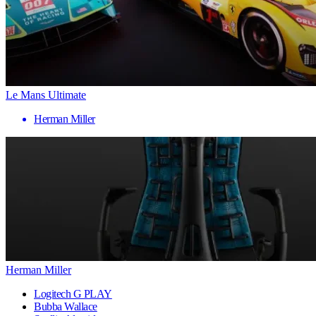
Le Mans Ultimate
Herman Miller
Herman Miller
Logitech G PLAY
Bubba Wallace