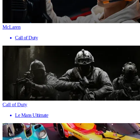
McLaren
Call of Duty
Call of Duty
Le Mans Ultimate