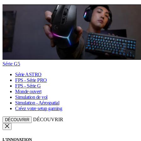
Série G5
Série ASTRO
FPS - Série PRO
FPS - Série G
Monde ouvert
Simulation de vol
Simulation - Aérospatial
Créez votre setup gaming
DÉCOUVRIR
DÉCOUVRIR
L’INNOVATION