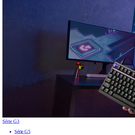
Série G3
Série G5