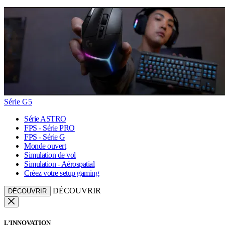
Série G5
Série ASTRO
FPS - Série PRO
FPS - Série G
Monde ouvert
Simulation de vol
Simulation - Aérospatial
Créez votre setup gaming
DÉCOUVRIR
DÉCOUVRIR
L’INNOVATION