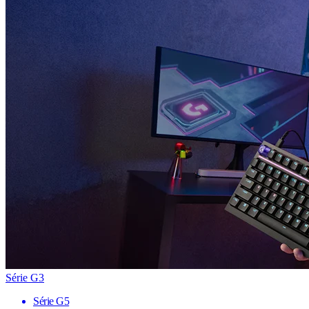
Série G3
Série G5