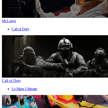
McLaren
Call of Duty
Call of Duty
Le Mans Ultimate