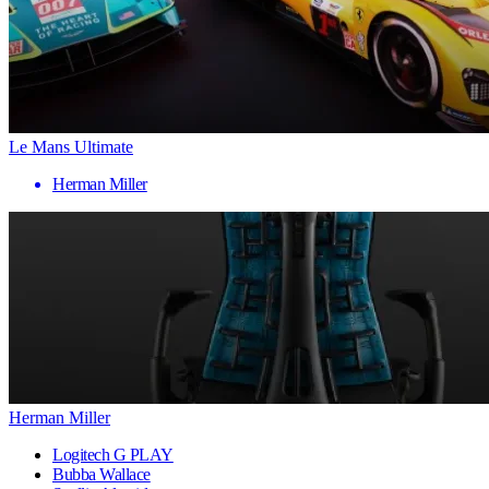
Le Mans Ultimate
Herman Miller
Herman Miller
Logitech G PLAY
Bubba Wallace