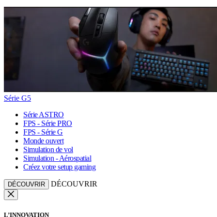
Série G5
Série ASTRO
FPS - Série PRO
FPS - Série G
Monde ouvert
Simulation de vol
Simulation - Aérospatial
Créez votre setup gaming
DÉCOUVRIR
DÉCOUVRIR
L’INNOVATION