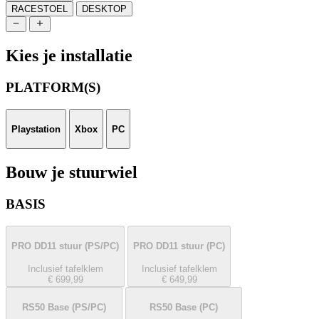
RACESTOEL
DESKTOP
Kies je installatie
PLATFORM(S)
Playstation
Xbox
PC
Bouw je stuurwiel
BASIS
PRO DD11 stuur
(PS/PC)
PRO DD11 stuur
(PC)
Inclusief tafelklem
Inclusief tafelklem
€ 699,99
€ 649,99
RS50 Base
(PS/PC)
RS50 Base
(PC)