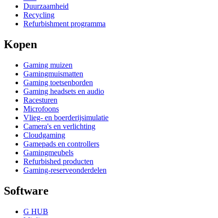
Duurzaamheid
Recycling
Refurbishment programma
Kopen
Gaming muizen
Gamingmuismatten
Gaming toetsenborden
Gaming headsets en audio
Racesturen
Microfoons
Vlieg- en boerderijsimulatie
Camera's en verlichting
Cloudgaming
Gamepads en controllers
Gamingmeubels
Refurbished producten
Gaming-reserveonderdelen
Software
G HUB