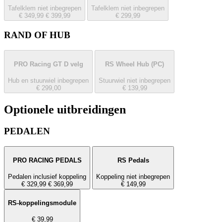
Tafelklem niet inbegrepen
Tafelklem niet inbegrepen
€ 349,99
€ 399,99
€ 299,99
RAND OF HUB
PRO Racing GT D velg
RS Wheel Hub
(PC)
Hub en stuurwiel inbegrepen
Stuurwiel niet inbegrepen
€ 299,00
€ 139,99
Optionele uitbreidingen
PEDALEN
PRO RACING PEDALS
RS Pedals
Pedalen inclusief koppeling
Koppeling niet inbegrepen
€ 329,99
€ 369,99
€ 149,99
RS-koppelingsmodule
€ 39,99