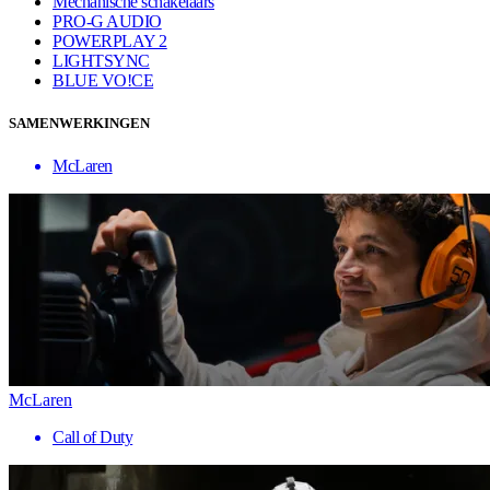
Mechanische schakelaars
PRO-G AUDIO
POWERPLAY 2
LIGHTSYNC
BLUE VO!CE
SAMENWERKINGEN
McLaren
McLaren
Call of Duty