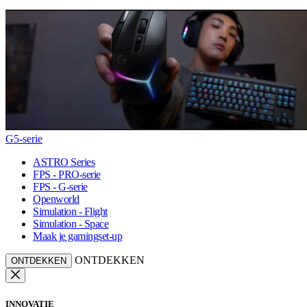
G5-serie
ASTRO Series
FPS - PRO-serie
FPS - G-serie
Openworld
Simulation - Flight
Simulation - Space
Maak je gamingset-up
ONTDEKKEN
ONTDEKKEN
INNOVATIE