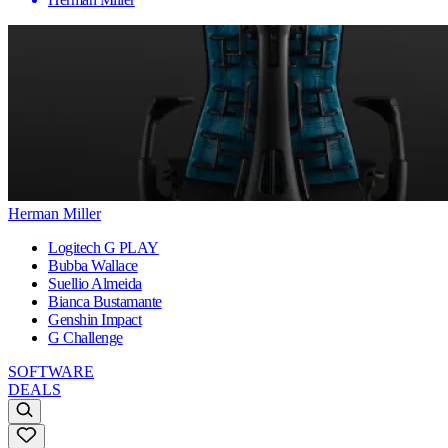
Herman Miller
Logitech G PLAY
Bubba Wallace
Suellio Almeida
Bianca Bustamante
Genshin Impact
G Challenge
SOFTWARE
DEALS