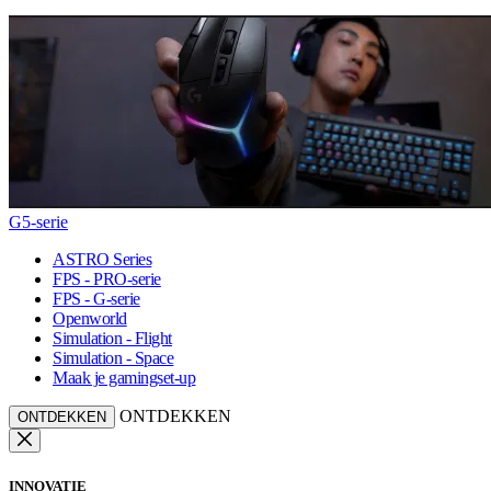
G5-serie
ASTRO Series
FPS - PRO-serie
FPS - G-serie
Openworld
Simulation - Flight
Simulation - Space
Maak je gamingset-up
ONTDEKKEN
ONTDEKKEN
INNOVATIE