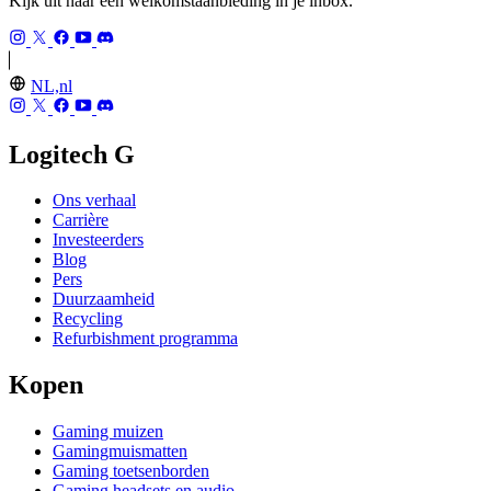
Kijk uit naar een welkomstaanbieding in je inbox.
NL,nl
Logitech G
Ons verhaal
Carrière
Investeerders
Blog
Pers
Duurzaamheid
Recycling
Refurbishment programma
Kopen
Gaming muizen
Gamingmuismatten
Gaming toetsenborden
Gaming headsets en audio