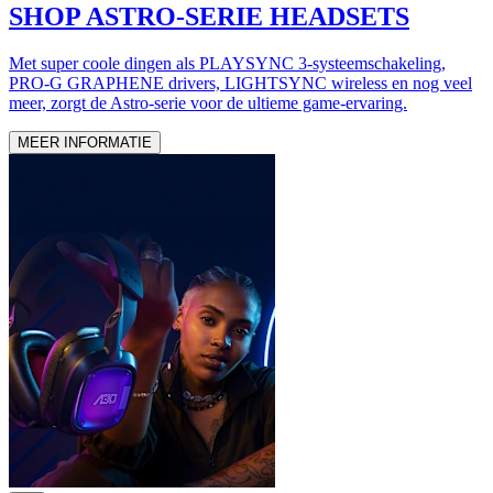
SHOP ASTRO-SERIE HEADSETS
Met super coole dingen als PLAYSYNC 3-systeemschakeling,
PRO-G GRAPHENE drivers, LIGHTSYNC wireless en nog veel
meer, zorgt de Astro-serie voor de ultieme game-ervaring.
MEER INFORMATIE