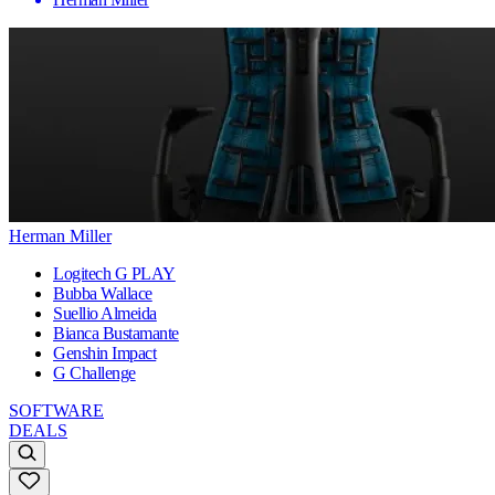
Herman Miller
Logitech G PLAY
Bubba Wallace
Suellio Almeida
Bianca Bustamante
Genshin Impact
G Challenge
SOFTWARE
DEALS