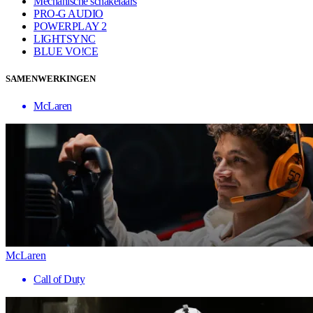
Mechanische schakelaars
PRO-G AUDIO
POWERPLAY 2
LIGHTSYNC
BLUE VO!CE
SAMENWERKINGEN
McLaren
McLaren
Call of Duty