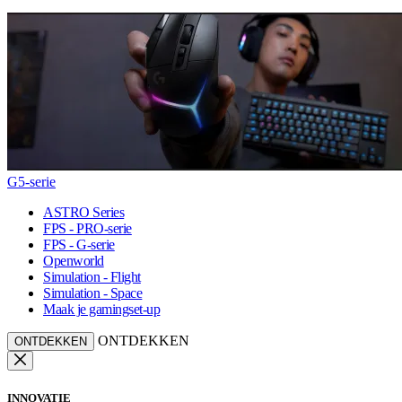
G5-serie
ASTRO Series
FPS - PRO-serie
FPS - G-serie
Openworld
Simulation - Flight
Simulation - Space
Maak je gamingset-up
ONTDEKKEN
ONTDEKKEN
INNOVATIE