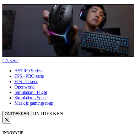
G5-serie
ASTRO Series
FPS - PRO-serie
FPS - G-serie
Openworld
Simulation - Flight
Simulation - Space
Maak je gamingset-up
ONTDEKKEN
ONTDEKKEN
INNOVATIE