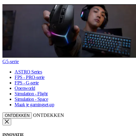
G5-serie
ASTRO Series
FPS - PRO-serie
FPS - G-serie
Openworld
Simulation - Flight
Simulation - Space
Maak je gamingset-up
ONTDEKKEN
ONTDEKKEN
INNOVATIE