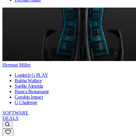
Herman Miller
Logitech G PLAY
Bubba Wallace
Suellio Almeida
Bianca Bustamante
Genshin Impact
G Challenge
SOFTWARE
DEALS