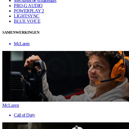
Mechanische schakelaars
PRO-G AUDIO
POWERPLAY 2
LIGHTSYNC
BLUE VO!CE
SAMENWERKINGEN
McLaren
McLaren
Call of Duty