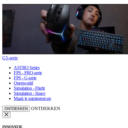
G5-serie
ASTRO Series
FPS - PRO-serie
FPS - G-serie
Openworld
Simulation - Flight
Simulation - Space
Maak je gamingset-up
ONTDEKKEN
ONTDEKKEN
INNOVATIE