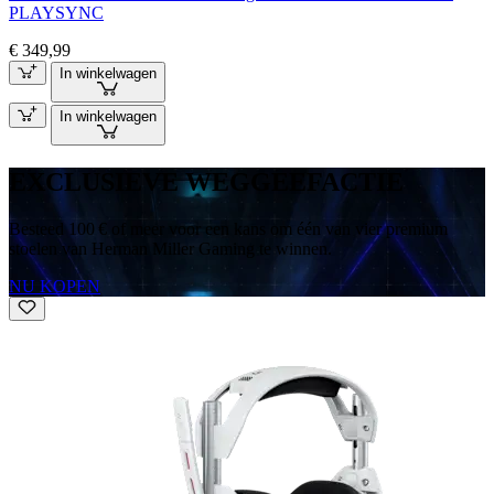
PLAYSYNC
€ 349,99
In winkelwagen
In winkelwagen
EXCLUSIEVE WEGGEEFACTIE
Besteed 100 € of meer voor een kans om één van vier premium
stoelen van Herman Miller Gaming te winnen.
NU KOPEN