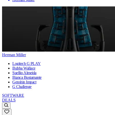
Herman Miller
Logitech G PLAY
Bubba Wallace
Suellio Almeida
Bianca Bustamante
Genshin Impact
G Challenge
SOFTWARE
DEALS