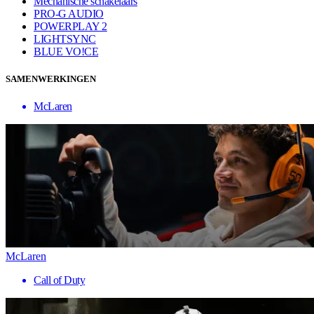
Mechanische schakelaars
PRO-G AUDIO
POWERPLAY 2
LIGHTSYNC
BLUE VO!CE
SAMENWERKINGEN
McLaren
McLaren
Call of Duty