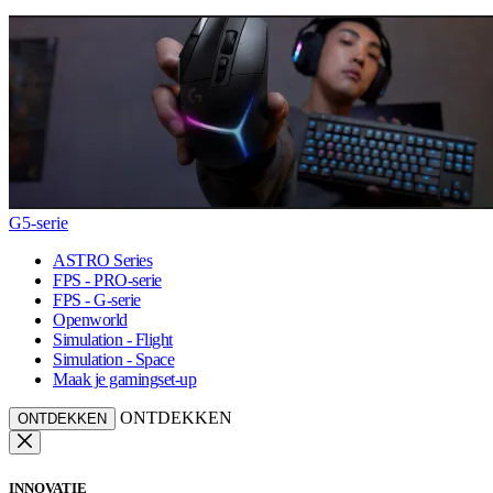
G5-serie
ASTRO Series
FPS - PRO-serie
FPS - G-serie
Openworld
Simulation - Flight
Simulation - Space
Maak je gamingset-up
ONTDEKKEN
ONTDEKKEN
INNOVATIE