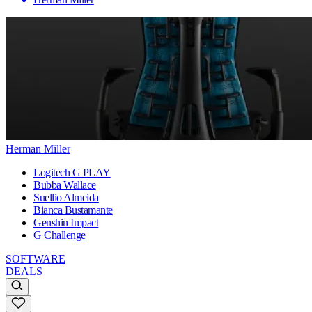
Herman Miller
Logitech G PLAY
Bubba Wallace
Suellio Almeida
Bianca Bustamante
Genshin Impact
G Challenge
SOFTWARE
DEALS