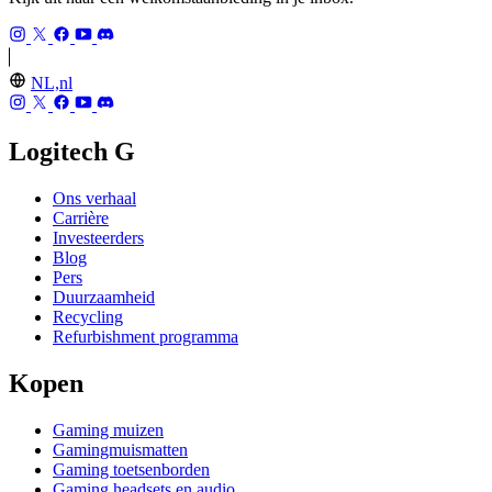
NL,nl
Logitech G
Ons verhaal
Carrière
Investeerders
Blog
Pers
Duurzaamheid
Recycling
Refurbishment programma
Kopen
Gaming muizen
Gamingmuismatten
Gaming toetsenborden
Gaming headsets en audio