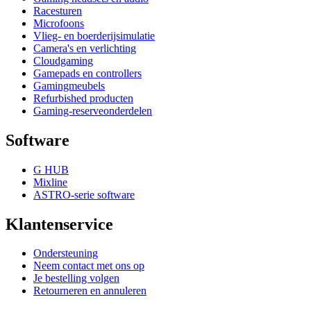
Racesturen
Microfoons
Vlieg- en boerderijsimulatie
Camera's en verlichting
Cloudgaming
Gamepads en controllers
Gamingmeubels
Refurbished producten
Gaming-reserveonderdelen
Software
G HUB
Mixline
ASTRO-serie software
Klantenservice
Ondersteuning
Neem contact met ons op
Je bestelling volgen
Retourneren en annuleren