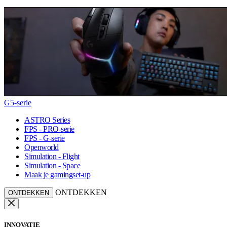
G5-serie
ASTRO Series
FPS - PRO-serie
FPS - G-serie
Openworld
Simulation - Flight
Simulation - Space
Maak je gamingset-up
ONTDEKKEN
ONTDEKKEN
INNOVATIE