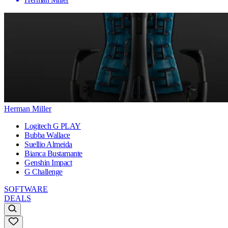
Herman Miller
Logitech G PLAY
Bubba Wallace
Suellio Almeida
Bianca Bustamante
Genshin Impact
G Challenge
SOFTWARE
DEALS