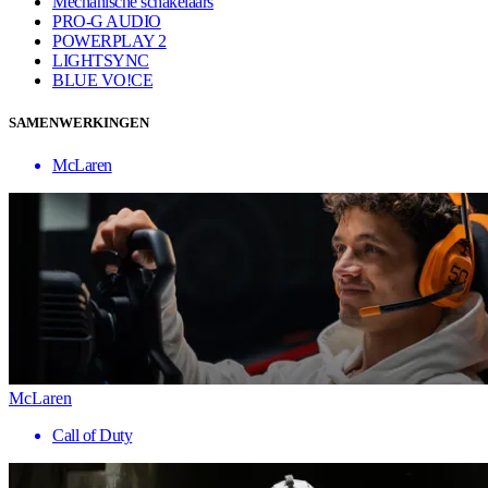
Mechanische schakelaars
PRO-G AUDIO
POWERPLAY 2
LIGHTSYNC
BLUE VO!CE
SAMENWERKINGEN
McLaren
McLaren
Call of Duty