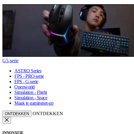
G5-serie
ASTRO Series
FPS - PRO-serie
FPS - G-serie
Openworld
Simulation - Flight
Simulation - Space
Maak je gamingset-up
ONTDEKKEN
ONTDEKKEN
INNOVATIE