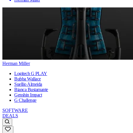
Herman Miller
Logitech G PLAY
Bubba Wallace
Suellio Almeida
Bianca Bustamante
Genshin Impact
G Challenge
SOFTWARE
DEALS