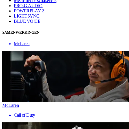
Mechanische schakelaars
PRO-G AUDIO
POWERPLAY 2
LIGHTSYNC
BLUE VO!CE
SAMENWERKINGEN
McLaren
McLaren
Call of Duty