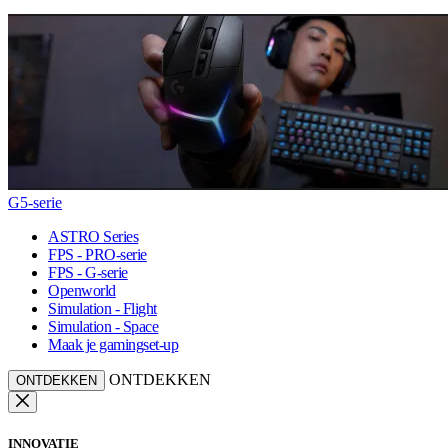
G5-serie
ASTRO Series
FPS - PRO-serie
FPS - G-serie
Openworld
Simulation - Flight
Simulation - Space
Maak je gamingset-up
ONTDEKKEN
ONTDEKKEN
INNOVATIE