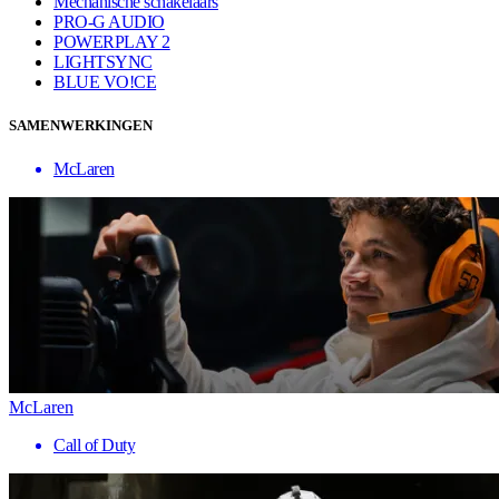
Mechanische schakelaars
PRO-G AUDIO
POWERPLAY 2
LIGHTSYNC
BLUE VO!CE
SAMENWERKINGEN
McLaren
McLaren
Call of Duty