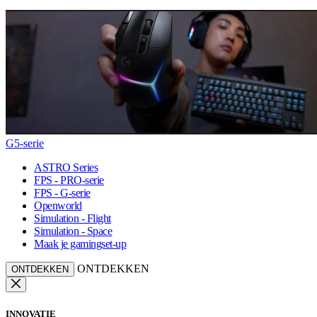
G5-serie
ASTRO Series
FPS - PRO-serie
FPS - G-serie
Openworld
Simulation - Flight
Simulation - Space
Maak je gamingset-up
ONTDEKKEN
ONTDEKKEN
INNOVATIE