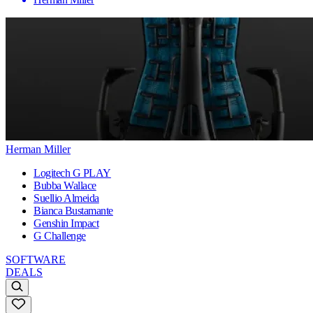
Herman Miller
Logitech G PLAY
Bubba Wallace
Suellio Almeida
Bianca Bustamante
Genshin Impact
G Challenge
SOFTWARE
DEALS