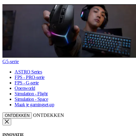
G5-serie
ASTRO Series
FPS - PRO-serie
FPS - G-serie
Openworld
Simulation - Flight
Simulation - Space
Maak je gamingset-up
ONTDEKKEN
ONTDEKKEN
INNOVATIE