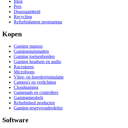
Blog
Pers
Duurzaamheid
Recycling
Refurbishment programma
Kopen
Gaming muizen
Gamingmuismatten
Gaming toetsenborden
Gaming headsets en audio
Racesturen
Microfoons
Vlieg- en boerderijsimulatie
Camera's en verlichting
Cloudgaming
Gamepads en controllers
Gamingmeubels
Refurbished producten
Gaming-reserveonderdelen
Software