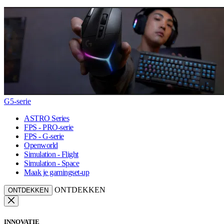
G5-serie
ASTRO Series
FPS - PRO-serie
FPS - G-serie
Openworld
Simulation - Flight
Simulation - Space
Maak je gamingset-up
ONTDEKKEN
ONTDEKKEN
INNOVATIE