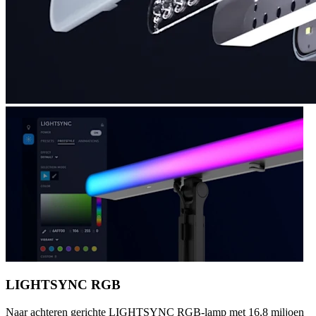
LIGHTSYNC RGB
Naar achteren gerichte LIGHTSYNC RGB-lamp met 16,8 miljoen