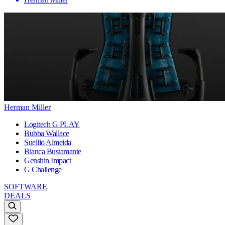
Herman Miller
Logitech G PLAY
Bubba Wallace
Suellio Almeida
Bianca Bustamante
Genshin Impact
G Challenge
SOFTWARE
DEALS