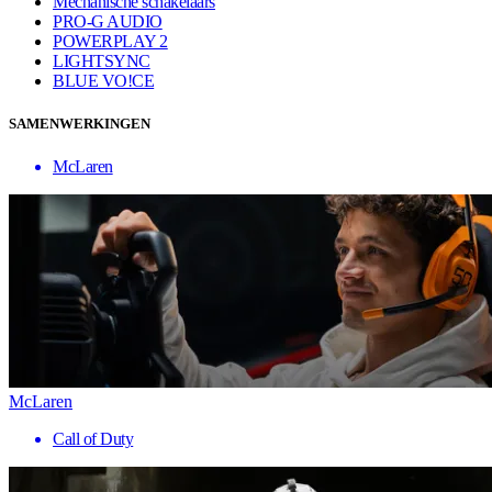
Mechanische schakelaars
PRO-G AUDIO
POWERPLAY 2
LIGHTSYNC
BLUE VO!CE
SAMENWERKINGEN
McLaren
McLaren
Call of Duty