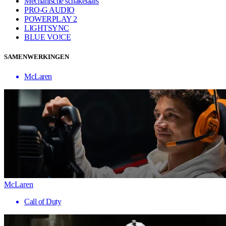
Mechanische schakelaars
PRO-G AUDIO
POWERPLAY 2
LIGHTSYNC
BLUE VO!CE
SAMENWERKINGEN
McLaren
McLaren
Call of Duty