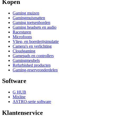
Kopen
Gaming muizen
Gamingmuismatten
Gaming toetsenborden
Gaming headsets en audio
Racesturen
Microfoons
Vlieg- en boerderijsimulatie
Camera's en verlichting
Cloudgaming
Gamepads en controllers
Gamingmeubels
Refurbished producten
Gaming-reserveonderdelen
Software
G HUB
Mixline
ASTRO-serie software
Klantenservice