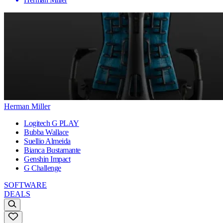
Herman Miller
Logitech G PLAY
Bubba Wallace
Suellio Almeida
Bianca Bustamante
Genshin Impact
G Challenge
SOFTWARE
DEALS