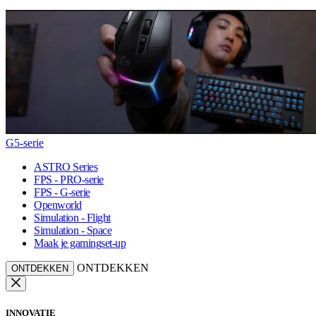
G5-serie
ASTRO Series
FPS - PRO-serie
FPS - G-serie
Openworld
Simulation - Flight
Simulation - Space
Maak je gamingset-up
ONTDEKKEN
ONTDEKKEN
INNOVATIE