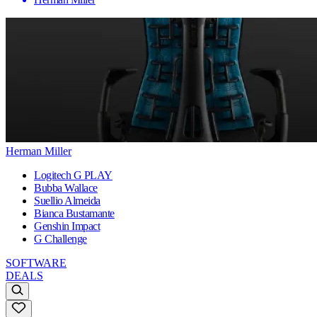
Herman Miller
Logitech G PLAY
Bubba Wallace
Suellio Almeida
Bianca Bustamante
Genshin Impact
G Challenge
SOFTWARE
DEALS