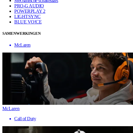
Mechanische schakelaars
PRO-G AUDIO
POWERPLAY 2
LIGHTSYNC
BLUE VO!CE
SAMENWERKINGEN
McLaren
McLaren
Call of Duty