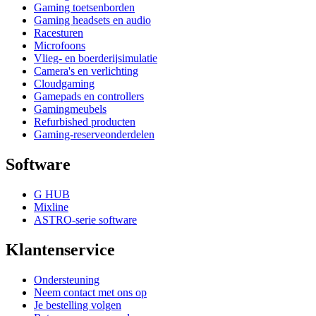
Gaming toetsenborden
Gaming headsets en audio
Racesturen
Microfoons
Vlieg- en boerderijsimulatie
Camera's en verlichting
Cloudgaming
Gamepads en controllers
Gamingmeubels
Refurbished producten
Gaming-reserveonderdelen
Software
G HUB
Mixline
ASTRO-serie software
Klantenservice
Ondersteuning
Neem contact met ons op
Je bestelling volgen