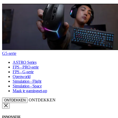
G5-serie
ASTRO Series
FPS - PRO-serie
FPS - G-serie
Openworld
Simulation - Flight
Simulation - Space
Maak je gamingset-up
ONTDEKKEN
ONTDEKKEN
INNOVATIE