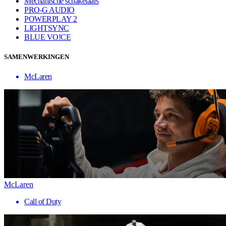
Mechanische schakelaars
PRO-G AUDIO
POWERPLAY 2
LIGHTSYNC
BLUE VO!CE
SAMENWERKINGEN
McLaren
McLaren
Call of Duty