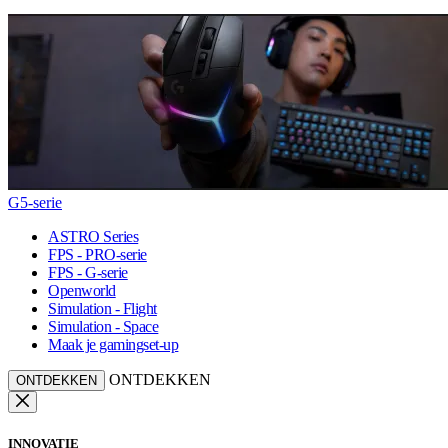
G5-serie
ASTRO Series
FPS - PRO-serie
FPS - G-serie
Openworld
Simulation - Flight
Simulation - Space
Maak je gamingset-up
ONTDEKKEN
ONTDEKKEN
INNOVATIE