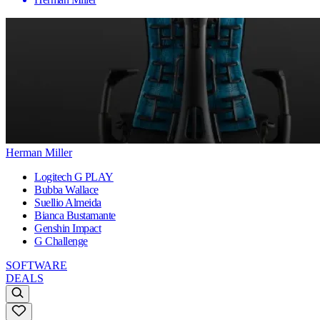
Herman Miller
Logitech G PLAY
Bubba Wallace
Suellio Almeida
Bianca Bustamante
Genshin Impact
G Challenge
SOFTWARE
DEALS