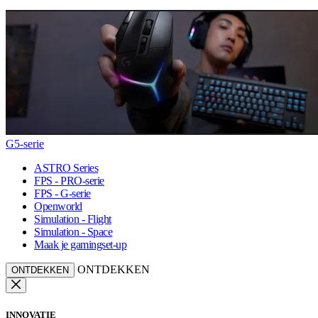
G5-serie
ASTRO Series
FPS - PRO-serie
FPS - G-serie
Openworld
Simulation - Flight
Simulation - Space
Maak je gamingset-up
ONTDEKKEN
ONTDEKKEN
INNOVATIE