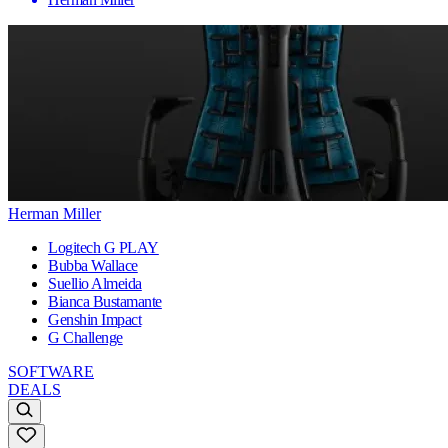
Herman Miller
Logitech G PLAY
Bubba Wallace
Suellio Almeida
Bianca Bustamante
Genshin Impact
G Challenge
SOFTWARE
DEALS