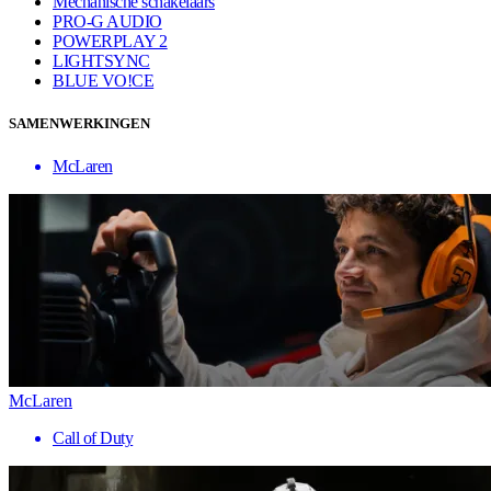
Mechanische schakelaars
PRO-G AUDIO
POWERPLAY 2
LIGHTSYNC
BLUE VO!CE
SAMENWERKINGEN
McLaren
McLaren
Call of Duty