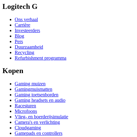
Logitech G
Ons verhaal
Carrière
Investeerders
Blog
Pers
Duurzaamheid
Recycling
Refurbishment programma
Kopen
Gaming muizen
Gamingmuismatten
Gaming toetsenborden
Gaming headsets en audio
Racesturen
Microfoons
Vlieg- en boerderijsimulatie
Camera's en verlichting
Cloudgaming
Gamepads en controllers