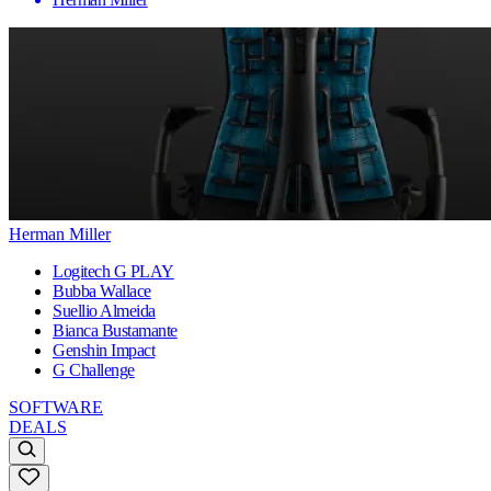
Herman Miller
Logitech G PLAY
Bubba Wallace
Suellio Almeida
Bianca Bustamante
Genshin Impact
G Challenge
SOFTWARE
DEALS