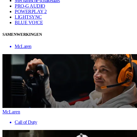
Mechanische schakelaars
PRO-G AUDIO
POWERPLAY 2
LIGHTSYNC
BLUE VO!CE
SAMENWERKINGEN
McLaren
McLaren
Call of Duty