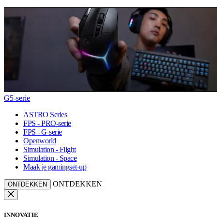
G5-serie
ASTRO Series
FPS - PRO-serie
FPS - G-serie
Openworld
Simulation - Flight
Simulation - Space
Maak je gamingset-up
ONTDEKKEN
ONTDEKKEN
INNOVATIE