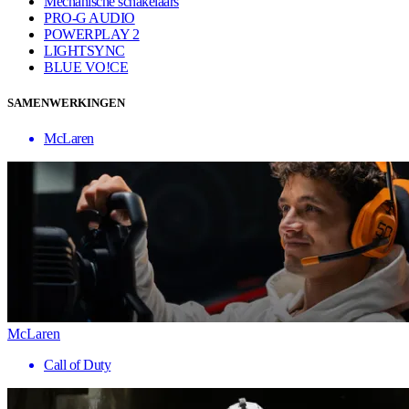
Mechanische schakelaars
PRO-G AUDIO
POWERPLAY 2
LIGHTSYNC
BLUE VO!CE
SAMENWERKINGEN
McLaren
McLaren
Call of Duty