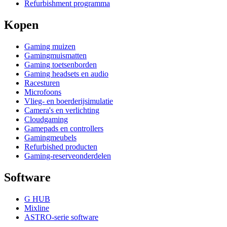
Refurbishment programma
Kopen
Gaming muizen
Gamingmuismatten
Gaming toetsenborden
Gaming headsets en audio
Racesturen
Microfoons
Vlieg- en boerderijsimulatie
Camera's en verlichting
Cloudgaming
Gamepads en controllers
Gamingmeubels
Refurbished producten
Gaming-reserveonderdelen
Software
G HUB
Mixline
ASTRO-serie software