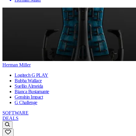
Herman Miller
Logitech G PLAY
Bubba Wallace
Suellio Almeida
Bianca Bustamante
Genshin Impact
G Challenge
SOFTWARE
DEALS