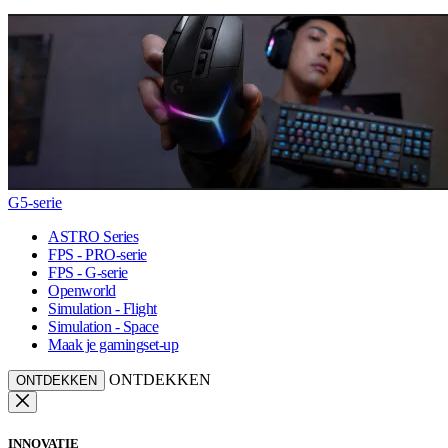
G5-serie
ASTRO Series
FPS - PRO-serie
FPS - G-serie
Openworld
Simulation - Flight
Simulation - Space
Maak je gamingset-up
ONTDEKKEN
ONTDEKKEN
INNOVATIE