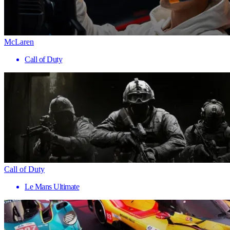
McLaren
Call of Duty
Call of Duty
Le Mans Ultimate