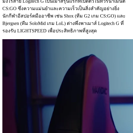
มิ่งไร้สาย Logitech G เป็นเมาส์รุ่นแรกที่เปิดตัวในทัวร์นาเมนต์
CS:GO ซึ่งความแม่นยำและความเร็วเป็นสิ่งสำคัญอย่างยิ่ง
นักกีฬาอีสปอร์ตมืออาชีพ เช่น Shox (ทีม G2 เกม CS:GO) และ
Bjergsen (ทีม SoloMid เกม LoL) ต่างพึ่งพาเมาส์ Logitech G ที่
รองรับ LIGHTSPEED เพื่อประสิทธิภาพที่สูงสุด