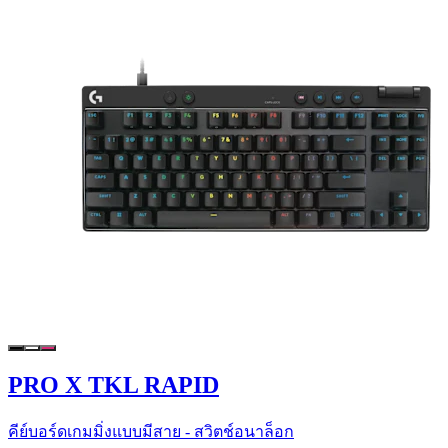
PRO X TKL RAPID
คีย์บอร์ดเกมมิ่งแบบมีสาย - สวิตช์อนาล็อก