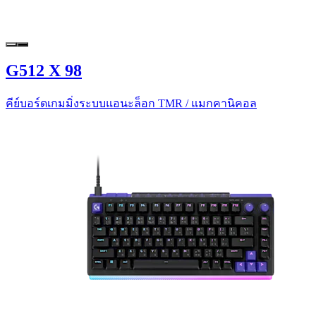
G512 X 98
คีย์บอร์ดเกมมิ่งระบบแอนะล็อก TMR / แมกคานิคอล