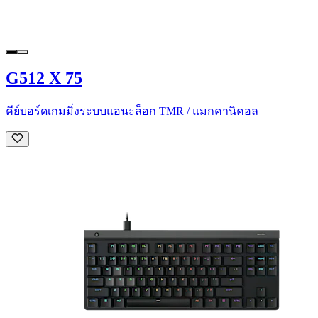
G512 X 75
คีย์บอร์ดเกมมิ่งระบบแอนะล็อก TMR / แมกคานิคอล