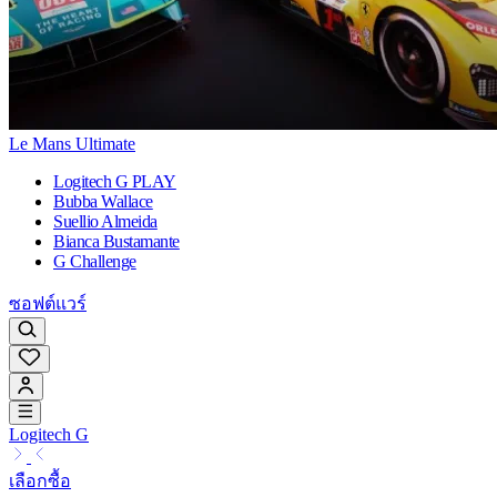
Le Mans Ultimate
Logitech G PLAY
Bubba Wallace
Suellio Almeida
Bianca Bustamante
G Challenge
ซอฟต์แวร์
Logitech G
เลือกซื้อ