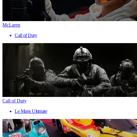
McLaren
Call of Duty
Call of Duty
Le Mans Ultimate