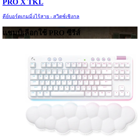
PRO X TKL
คีย์บอร์ดเกมมิ่งไร้สาย - สวิตช์เชิงกล
แชมป์เลือกใช้ PRO ซีรีส์