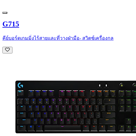
G715
คีย์บอร์ดเกมมิ่งไร้สายและที่วางฝ่ามือ- สวิตช์เครื่องกล