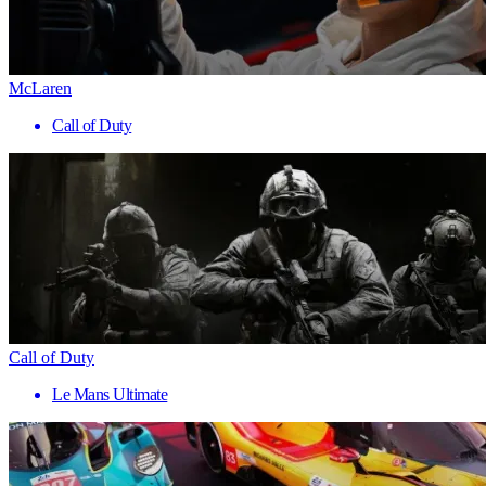
McLaren
Call of Duty
Call of Duty
Le Mans Ultimate