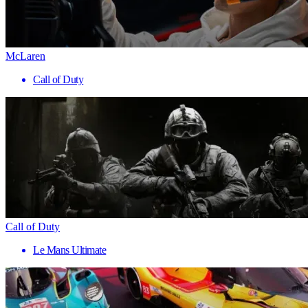
McLaren
Call of Duty
Call of Duty
Le Mans Ultimate