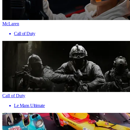
McLaren
Call of Duty
Call of Duty
Le Mans Ultimate