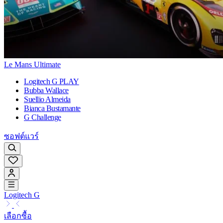
Le Mans Ultimate
Logitech G PLAY
Bubba Wallace
Suellio Almeida
Bianca Bustamante
G Challenge
ซอฟต์แวร์
Logitech G
เลือกซื้อ