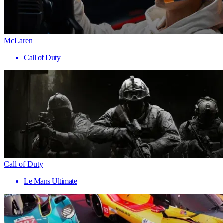
McLaren
Call of Duty
Call of Duty
Le Mans Ultimate