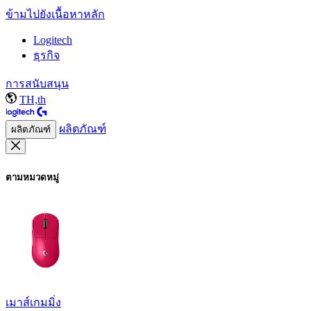
ข้ามไปยังเนื้อหาหลัก
Logitech
ธุรกิจ
การสนับสนุน
TH,th
ผลิตภัณฑ์
ผลิตภัณฑ์
ตามหมวดหมู่
เมาส์เกมมิ่ง