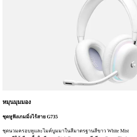
หมุนมุมมอง
ชุดหูฟังเกมมิ่งไร้สาย G735
ชุดนวมครอบหูและไมค์บูมมาในสีมาตรฐานสีขาว White Mist