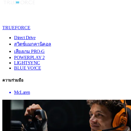
TRUEFORCE
Direct Drive
สวิตช์แมกคานิคอล
เสียงเกม PRO-G
POWERPLAY 2
LIGHTSYNC
BLUE VO!CE
ความร่วมมือ
McLaren