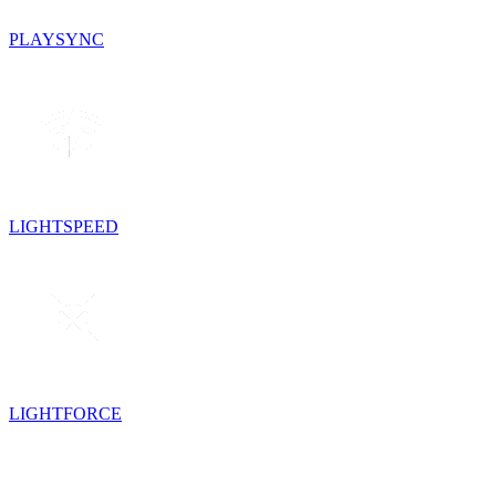
PLAYSYNC
LIGHTSPEED
LIGHTFORCE