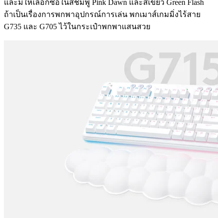
และมีให้เลือกซื้อในสีชมพู Pink Dawn และสีเขียว Green Flash
ถ้าเป็นเรื่องการพกพาอุปกรณ์การเล่น พกเมาส์เกมมิ่งไร้สาย
G735 และ G705 ไว้ในกระเป๋าพกพาแสนสวย