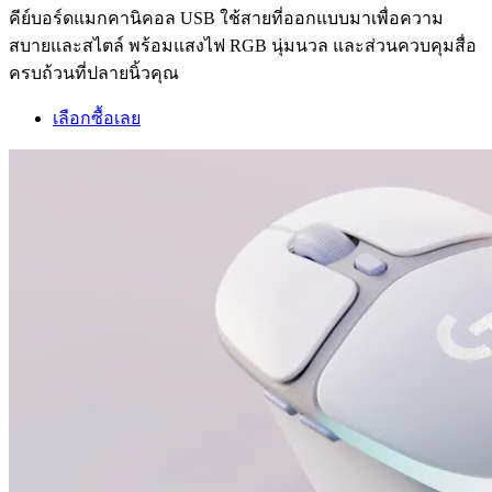
คีย์บอร์ดแมกคานิคอล USB ใช้สายที่ออกแบบมาเพื่อความ
สบายและสไตล์ พร้อมแสงไฟ RGB นุ่มนวล และส่วนควบคุมสื่อ
ครบถ้วนที่ปลายนิ้วคุณ
เลือกซื้อเลย