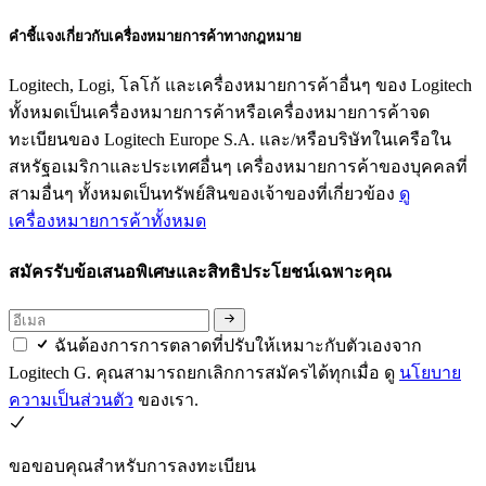
คำชี้แจงเกี่ยวกับเครื่องหมายการค้าทางกฎหมาย
Logitech, Logi, โลโก้ และเครื่องหมายการค้าอื่นๆ ของ Logitech
ทั้งหมดเป็นเครื่องหมายการค้าหรือเครื่องหมายการค้าจด
ทะเบียนของ Logitech Europe S.A. และ/หรือบริษัทในเครือใน
สหรัฐอเมริกาและประเทศอื่นๆ เครื่องหมายการค้าของบุคคลที่
สามอื่นๆ ทั้งหมดเป็นทรัพย์สินของเจ้าของที่เกี่ยวข้อง
ดู
เครื่องหมายการค้าทั้งหมด
สมัครรับข้อเสนอพิเศษและสิทธิประโยชน์เฉพาะคุณ
ฉันต้องการการตลาดที่ปรับให้เหมาะกับตัวเองจาก
Logitech G. คุณสามารถยกเลิกการสมัครได้ทุกเมื่อ ดู
นโยบาย
ความเป็นส่วนตัว
ของเรา.
ขอขอบคุณสำหรับการลงทะเบียน