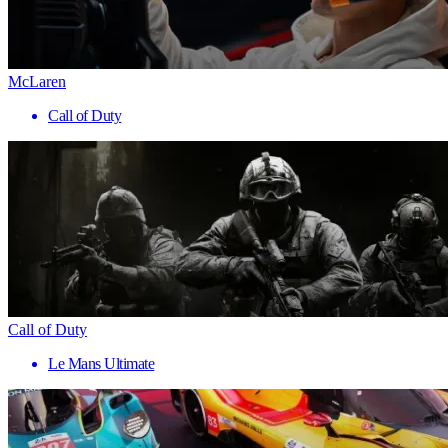
McLaren
Call of Duty
Call of Duty
Le Mans Ultimate