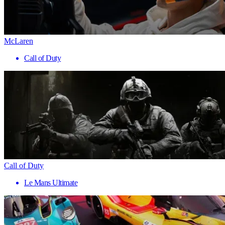
McLaren
Call of Duty
Call of Duty
Le Mans Ultimate