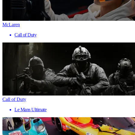
McLaren
Call of Duty
Call of Duty
Le Mans Ultimate