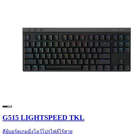
G515 LIGHTSPEED TKL
คีย์บอร์ดเกมมิ่งโลว์โปรไฟล์ไร้สาย