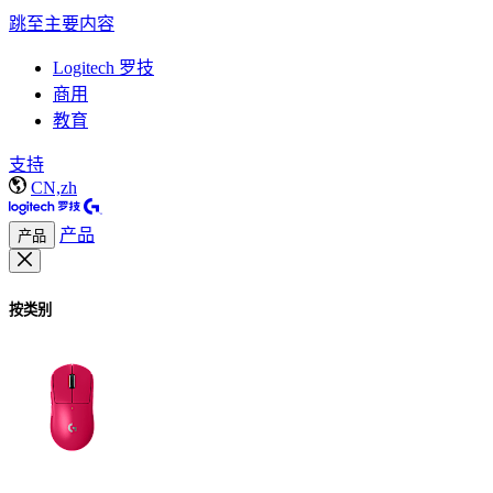
跳至主要内容
Logitech 罗技
商用
教育
支持
CN,zh
产品
产品
按类别