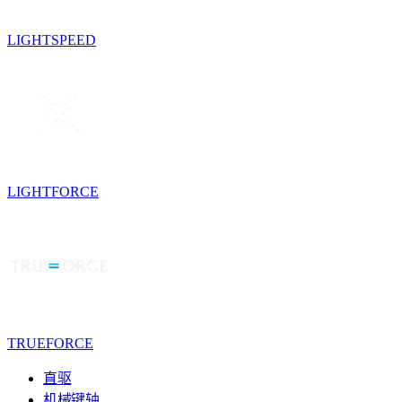
LIGHTSPEED
LIGHTFORCE
TRUEFORCE
直驱
机械键轴