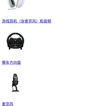
游戏耳机（含麦克风）和音频
赛车方向盘
麦克风