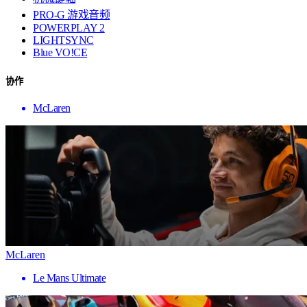
PRO-G 游戏音频
POWERPLAY 2
LIGHTSYNC
Blue VO!CE
协作
McLaren
McLaren
Le Mans Ultimate