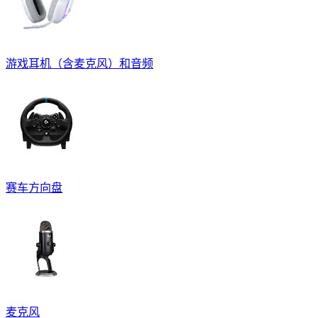
游戏耳机（含麦克风）和音频
赛车方向盘
麦克风