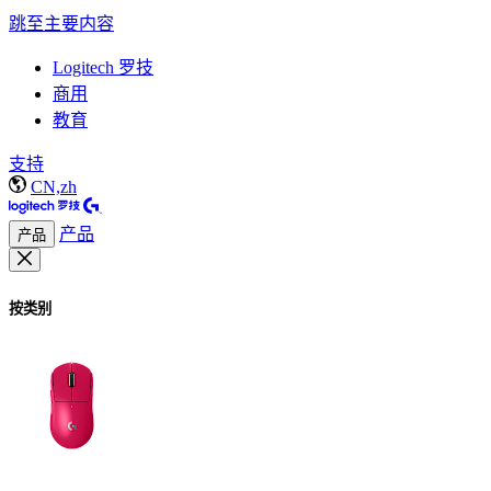
跳至主要内容
Logitech 罗技
商用
教育
支持
CN,zh
产品
产品
按类别