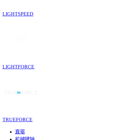
LIGHTSPEED
LIGHTFORCE
TRUEFORCE
直驱
机械键轴