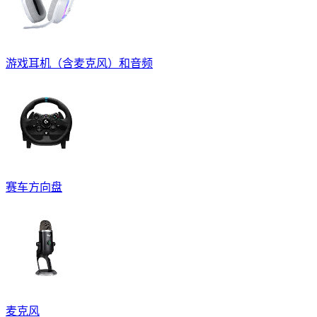
游戏耳机（含麦克风）和音频
赛车方向盘
麦克风