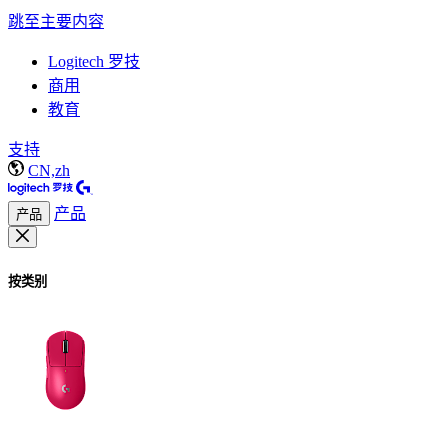
跳至主要内容
Logitech 罗技
商用
教育
支持
CN,zh
产品
产品
按类别