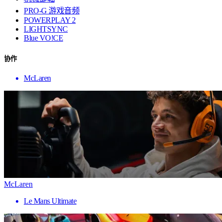
PRO-G 游戏音频
POWERPLAY 2
LIGHTSYNC
Blue VO!CE
协作
McLaren
McLaren
Le Mans Ultimate