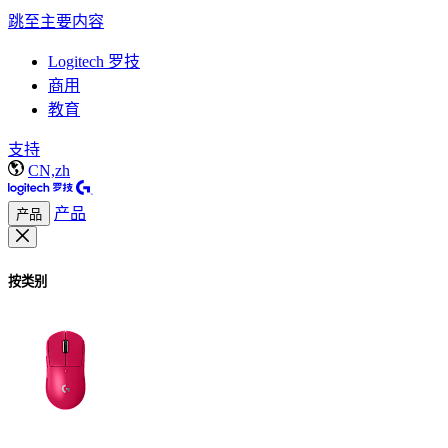
跳至主要内容
Logitech 罗技
商用
教育
支持
CN,zh
产品
产品
按类别