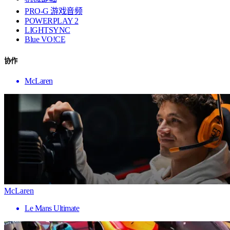
PRO-G 游戏音频
POWERPLAY 2
LIGHTSYNC
Blue VO!CE
协作
McLaren
McLaren
Le Mans Ultimate