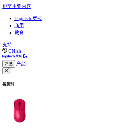
跳至主要内容
Logitech 罗技
商用
教育
支持
CN,zh
产品
产品
按类别