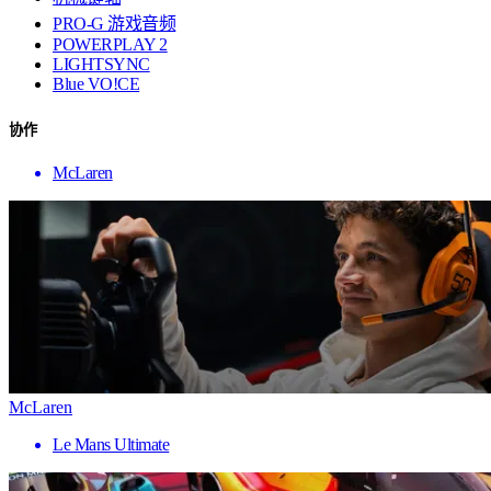
PRO-G 游戏音频
POWERPLAY 2
LIGHTSYNC
Blue VO!CE
协作
McLaren
McLaren
Le Mans Ultimate