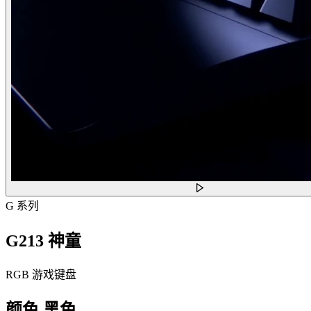
G 系列
G213 神童
RGB 游戏键盘
颜色
黑色