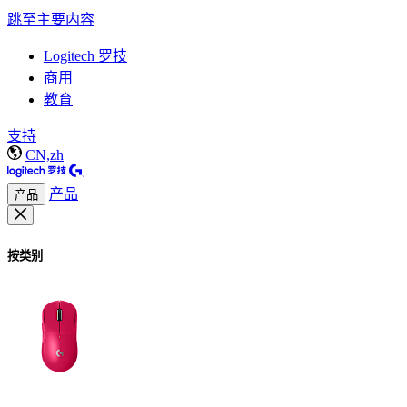
跳至主要内容
Logitech 罗技
商用
教育
支持
CN,zh
产品
产品
按类别