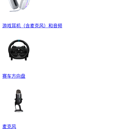
游戏耳机（含麦克风）和音频
赛车方向盘
麦克风