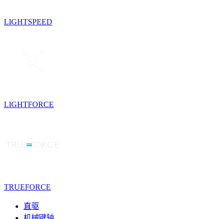
LIGHTSPEED
LIGHTFORCE
TRUEFORCE
直驱
机械键轴