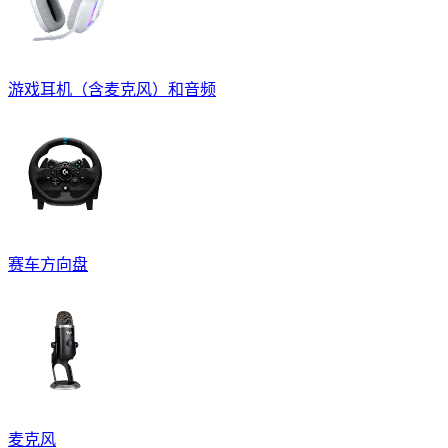
游戏耳机（含麦克风）和音频
赛车方向盘
麦克风