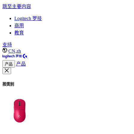
跳至主要内容
Logitech 罗技
商用
教育
支持
CN,zh
产品
产品
按类别