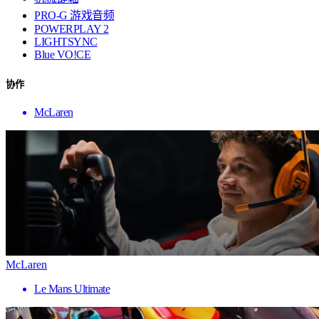
PRO-G 游戏音频
POWERPLAY 2
LIGHTSYNC
Blue VO!CE
协作
McLaren
McLaren
Le Mans Ultimate