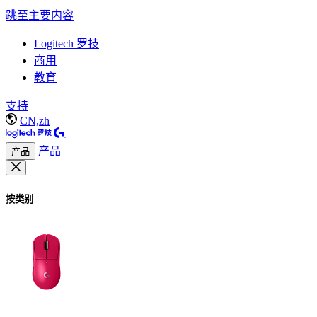
跳至主要内容
Logitech 罗技
商用
教育
支持
CN,zh
产品
产品
按类别