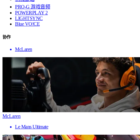
PRO-G 游戏音频
POWERPLAY 2
LIGHTSYNC
Blue VO!CE
协作
McLaren
McLaren
Le Mans Ultimate