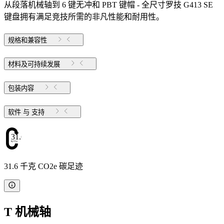
从段落机械轴到 6 键无冲和 PBT 键帽 - 全尺寸罗技 G413 SE
键盘拥有满足竞技所需的非凡性能和耐用性。
规格和兼容性
材料及可持续发展
包装内容
软件 与 支持
31.6
31.6 千克 CO2e 碳足迹
T 机械轴